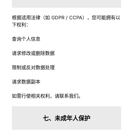
根据适用法律（如 GDPR / CCPA），您可能拥有以
下权利：
查询个人信息
请求修改或删除数据
限制或反对数据处理
请求数据副本
如需行使相关权利，请联系我们。
七、未成年人保护