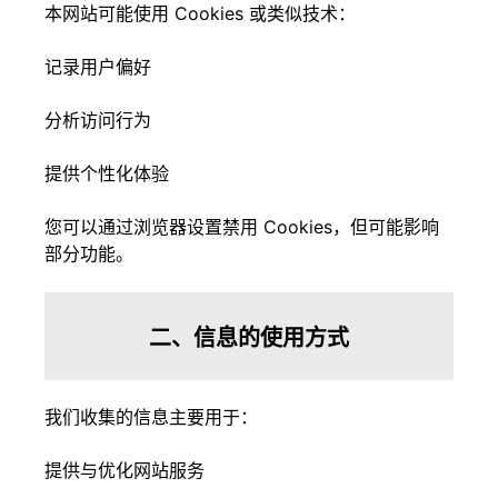
本网站可能使用 Cookies 或类似技术：
记录用户偏好
分析访问行为
提供个性化体验
您可以通过浏览器设置禁用 Cookies，但可能影响
部分功能。
二、信息的使用方式
我们收集的信息主要用于：
提供与优化网站服务