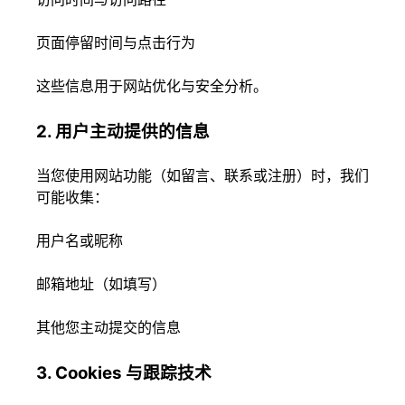
页面停留时间与点击行为
这些信息用于网站优化与安全分析。
2. 用户主动提供的信息
当您使用网站功能（如留言、联系或注册）时，我们
可能收集：
用户名或昵称
邮箱地址（如填写）
其他您主动提交的信息
3. Cookies 与跟踪技术